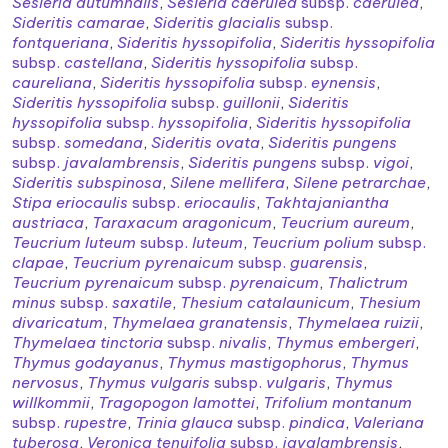
Sesleria autumnalis
,
Sesleria caerulea
subsp.
caerulea
,
Sideritis camarae
,
Sideritis glacialis
subsp.
fontqueriana
,
Sideritis hyssopifolia
,
Sideritis hyssopifolia
subsp.
castellana
,
Sideritis hyssopifolia
subsp.
caureliana
,
Sideritis hyssopifolia
subsp.
eynensis
,
Sideritis hyssopifolia
subsp.
guillonii
,
Sideritis
hyssopifolia
subsp.
hyssopifolia
,
Sideritis hyssopifolia
subsp.
somedana
,
Sideritis ovata
,
Sideritis pungens
subsp.
javalambrensis
,
Sideritis pungens
subsp.
vigoi
,
Sideritis subspinosa
,
Silene mellifera
,
Silene petrarchae
,
Stipa eriocaulis
subsp.
eriocaulis
,
Takhtajaniantha
austriaca
,
Taraxacum aragonicum
,
Teucrium aureum
,
Teucrium luteum
subsp.
luteum
,
Teucrium polium
subsp.
clapae
,
Teucrium pyrenaicum
subsp.
guarensis
,
Teucrium pyrenaicum
subsp.
pyrenaicum
,
Thalictrum
minus
subsp.
saxatile
,
Thesium catalaunicum
,
Thesium
divaricatum
,
Thymelaea granatensis
,
Thymelaea ruizii
,
Thymelaea tinctoria
subsp.
nivalis
,
Thymus embergeri
,
Thymus godayanus
,
Thymus mastigophorus
,
Thymus
nervosus
,
Thymus vulgaris
subsp.
vulgaris
,
Thymus
willkommii
,
Tragopogon lamottei
,
Trifolium montanum
subsp.
rupestre
,
Trinia glauca
subsp.
pindica
,
Valeriana
tuberosa
,
Veronica tenuifolia
subsp.
javalambrensis
,