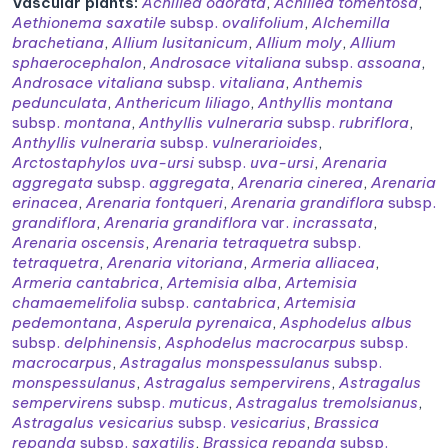
Vascular plants:
Achillea odorata
,
Achillea tomentosa
,
Aethionema saxatile
subsp.
ovalifolium
,
Alchemilla
brachetiana
,
Allium lusitanicum
,
Allium moly
,
Allium
sphaerocephalon
,
Androsace vitaliana
subsp.
assoana
,
Androsace vitaliana
subsp.
vitaliana
,
Anthemis
pedunculata
,
Anthericum liliago
,
Anthyllis montana
subsp.
montana
,
Anthyllis vulneraria
subsp.
rubriflora
,
Anthyllis vulneraria
subsp.
vulnerarioides
,
Arctostaphylos uva-ursi
subsp.
uva-ursi
,
Arenaria
aggregata
subsp.
aggregata
,
Arenaria cinerea
,
Arenaria
erinacea
,
Arenaria fontqueri
,
Arenaria grandiflora
subsp.
grandiflora
,
Arenaria grandiflora
var.
incrassata
,
Arenaria oscensis
,
Arenaria tetraquetra
subsp.
tetraquetra
,
Arenaria vitoriana
,
Armeria alliacea
,
Armeria cantabrica
,
Artemisia alba
,
Artemisia
chamaemelifolia
subsp.
cantabrica
,
Artemisia
pedemontana
,
Asperula pyrenaica
,
Asphodelus albus
subsp.
delphinensis
,
Asphodelus macrocarpus
subsp.
macrocarpus
,
Astragalus monspessulanus
subsp.
monspessulanus
,
Astragalus sempervirens
,
Astragalus
sempervirens
subsp.
muticus
,
Astragalus tremolsianus
,
Astragalus vesicarius
subsp.
vesicarius
,
Brassica
repanda
subsp.
saxatilis
,
Brassica repanda
subsp.