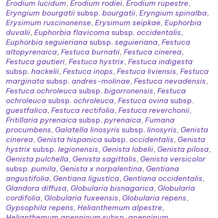
Erodium lucidum
,
Erodium rodiei
,
Erodium rupestre
,
Eryngium bourgatii
subsp.
bourgatii
,
Eryngium spinalba
,
Erysimum ruscinonense
,
Erysimum seipkae
,
Euphorbia
duvalii
,
Euphorbia flavicoma
subsp.
occidentalis
,
Euphorbia seguieriana
subsp.
seguieriana
,
Festuca
altopyrenaica
,
Festuca burnatii
,
Festuca cinerea
,
Festuca gautieri
,
Festuca hystrix
,
Festuca indigesta
subsp.
hackelii
,
Festuca inops
,
Festuca liviensis
,
Festuca
marginata
subsp.
andres-molinae
,
Festuca nevadensis
,
Festuca ochroleuca
subsp.
bigorronensis
,
Festuca
ochroleuca
subsp.
ochroleuca
,
Festuca ovina
subsp.
guestfalica
,
Festuca rectifolia
,
Festuca reverchonii
,
Fritillaria pyrenaica
subsp.
pyrenaica
,
Fumana
procumbens
,
Galatella linosyris
subsp.
linosyris
,
Genista
cinerea
,
Genista hispanica
subsp.
occidentalis
,
Genista
hystrix
subsp.
legionensis
,
Genista lobelii
,
Genista pilosa
,
Genista pulchella
,
Genista sagittalis
,
Genista versicolor
subsp.
pumila
,
Genista x norpalentina
,
Gentiana
angustifolia
,
Gentiana ligustica
,
Gentiana occidentalis
,
Glandora diffusa
,
Globularia bisnagarica
,
Globularia
cordifolia
,
Globularia fuxeensis
,
Globularia repens
,
Gypsophila repens
,
Helianthemum alpestre
,
Helianthemum apenninum
subsp.
apenninum
,