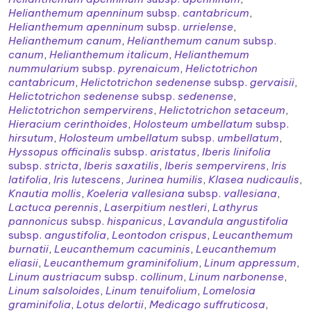
Helianthemum apenninum
subsp.
cantabricum
,
Helianthemum apenninum
subsp.
urrielense
,
Helianthemum canum
,
Helianthemum canum
subsp.
canum
,
Helianthemum italicum
,
Helianthemum
nummularium
subsp.
pyrenaicum
,
Helictotrichon
cantabricum
,
Helictotrichon sedenense
subsp.
gervaisii
,
Helictotrichon sedenense
subsp.
sedenense
,
Helictotrichon sempervirens
,
Helictotrichon setaceum
,
Hieracium cerinthoides
,
Holosteum umbellatum
subsp.
hirsutum
,
Holosteum umbellatum
subsp.
umbellatum
,
Hyssopus officinalis
subsp.
aristatus
,
Iberis linifolia
subsp.
stricta
,
Iberis saxatilis
,
Iberis sempervirens
,
Iris
latifolia
,
Iris lutescens
,
Jurinea humilis
,
Klasea nudicaulis
,
Knautia mollis
,
Koeleria vallesiana
subsp.
vallesiana
,
Lactuca perennis
,
Laserpitium nestleri
,
Lathyrus
pannonicus
subsp.
hispanicus
,
Lavandula angustifolia
subsp.
angustifolia
,
Leontodon crispus
,
Leucanthemum
burnatii
,
Leucanthemum cacuminis
,
Leucanthemum
eliasii
,
Leucanthemum graminifolium
,
Linum appressum
,
Linum austriacum
subsp.
collinum
,
Linum narbonense
,
Linum salsoloides
,
Linum tenuifolium
,
Lomelosia
graminifolia
,
Lotus delortii
,
Medicago suffruticosa
,