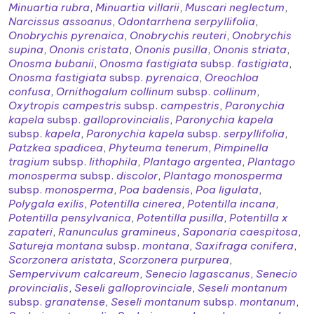
Minuartia rubra
,
Minuartia villarii
,
Muscari neglectum
,
Narcissus assoanus
,
Odontarrhena serpyllifolia
,
Onobrychis pyrenaica
,
Onobrychis reuteri
,
Onobrychis
supina
,
Ononis cristata
,
Ononis pusilla
,
Ononis striata
,
Onosma bubanii
,
Onosma fastigiata
subsp.
fastigiata
,
Onosma fastigiata
subsp.
pyrenaica
,
Oreochloa
confusa
,
Ornithogalum collinum
subsp.
collinum
,
Oxytropis campestris
subsp.
campestris
,
Paronychia
kapela
subsp.
galloprovincialis
,
Paronychia kapela
subsp.
kapela
,
Paronychia kapela
subsp.
serpyllifolia
,
Patzkea spadicea
,
Phyteuma tenerum
,
Pimpinella
tragium
subsp.
lithophila
,
Plantago argentea
,
Plantago
monosperma
subsp.
discolor
,
Plantago monosperma
subsp.
monosperma
,
Poa badensis
,
Poa ligulata
,
Polygala exilis
,
Potentilla cinerea
,
Potentilla incana
,
Potentilla pensylvanica
,
Potentilla pusilla
,
Potentilla x
zapateri
,
Ranunculus gramineus
,
Saponaria caespitosa
,
Satureja montana
subsp.
montana
,
Saxifraga conifera
,
Scorzonera aristata
,
Scorzonera purpurea
,
Sempervivum calcareum
,
Senecio lagascanus
,
Senecio
provincialis
,
Seseli galloprovinciale
,
Seseli montanum
subsp.
granatense
,
Seseli montanum
subsp.
montanum
,