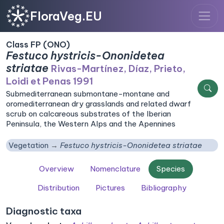
FloraVeg.EU
Class FP (ONO)
Festuco hystricis-Ononidetea
striatae
Rivas-Martínez, Díaz, Prieto,
Loidi et Penas 1991
Submediterranean submontane-montane and
oromediterranean dry grasslands and related dwarf
scrub on calcareous substrates of the Iberian
Peninsula, the Western Alps and the Apennines
Vegetation
Festuco hystricis-Ononidetea striatae
Overview
Nomenclature
Species
Distribution
Pictures
Bibliography
Diagnostic taxa