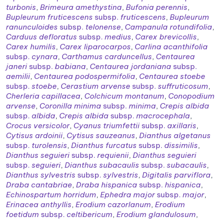
turbonis
,
Brimeura amethystina
,
Bufonia perennis
,
Bupleurum fruticescens
subsp.
fruticescens
,
Bupleurum
ranunculoides
subsp.
telonense
,
Campanula rotundifolia
,
Carduus defloratus
subsp.
medius
,
Carex brevicollis
,
Carex humilis
,
Carex liparocarpos
,
Carlina acanthifolia
subsp.
cynara
,
Carthamus carduncellus
,
Centaurea
janeri
subsp.
babiana
,
Centaurea jordaniana
subsp.
aemilii
,
Centaurea podospermifolia
,
Centaurea stoebe
subsp.
stoebe
,
Cerastium arvense
subsp.
suffruticosum
,
Cherleria capillacea
,
Colchicum montanum
,
Conopodium
arvense
,
Coronilla minima
subsp.
minima
,
Crepis albida
subsp.
albida
,
Crepis albida
subsp.
macrocephala
,
Crocus versicolor
,
Cyanus triumfettii
subsp.
axillaris
,
Cytisus ardoinii
,
Cytisus sauzeanus
,
Dianthus algetanus
subsp.
turolensis
,
Dianthus furcatus
subsp.
dissimilis
,
Dianthus seguieri
subsp.
requienii
,
Dianthus seguieri
subsp.
seguieri
,
Dianthus subacaulis
subsp.
subacaulis
,
Dianthus sylvestris
subsp.
sylvestris
,
Digitalis parviflora
,
Draba cantabriae
,
Draba hispanica
subsp.
hispanica
,
Echinospartum horridum
,
Ephedra major
subsp.
major
,
Erinacea anthyllis
,
Erodium cazorlanum
,
Erodium
foetidum
subsp.
celtibericum
,
Erodium glandulosum
,