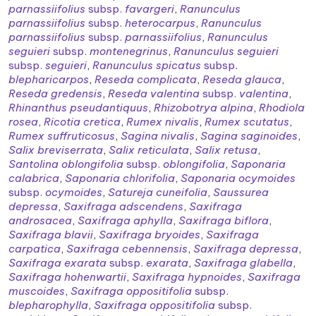
parnassiifolius
subsp.
favargeri
,
Ranunculus
parnassiifolius
subsp.
heterocarpus
,
Ranunculus
parnassiifolius
subsp.
parnassiifolius
,
Ranunculus
seguieri
subsp.
montenegrinus
,
Ranunculus seguieri
subsp.
seguieri
,
Ranunculus spicatus
subsp.
blepharicarpos
,
Reseda complicata
,
Reseda glauca
,
Reseda gredensis
,
Reseda valentina
subsp.
valentina
,
Rhinanthus pseudantiquus
,
Rhizobotrya alpina
,
Rhodiola
rosea
,
Ricotia cretica
,
Rumex nivalis
,
Rumex scutatus
,
Rumex suffruticosus
,
Sagina nivalis
,
Sagina saginoides
,
Salix breviserrata
,
Salix reticulata
,
Salix retusa
,
Santolina oblongifolia
subsp.
oblongifolia
,
Saponaria
calabrica
,
Saponaria chlorifolia
,
Saponaria ocymoides
subsp.
ocymoides
,
Satureja cuneifolia
,
Saussurea
depressa
,
Saxifraga adscendens
,
Saxifraga
androsacea
,
Saxifraga aphylla
,
Saxifraga biflora
,
Saxifraga blavii
,
Saxifraga bryoides
,
Saxifraga
carpatica
,
Saxifraga cebennensis
,
Saxifraga depressa
,
Saxifraga exarata
subsp.
exarata
,
Saxifraga glabella
,
Saxifraga hohenwartii
,
Saxifraga hypnoides
,
Saxifraga
muscoides
,
Saxifraga oppositifolia
subsp.
blepharophylla
,
Saxifraga oppositifolia
subsp.