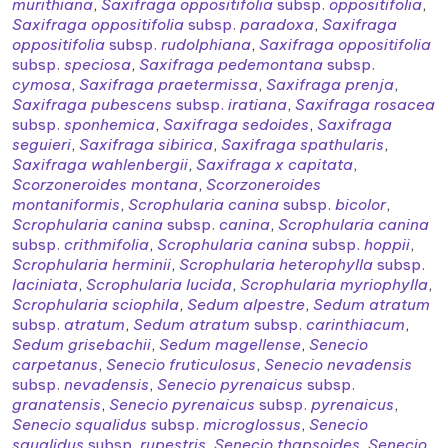
murithiana
,
Saxifraga oppositifolia
subsp.
oppositifolia
,
Saxifraga oppositifolia
subsp.
paradoxa
,
Saxifraga
oppositifolia
subsp.
rudolphiana
,
Saxifraga oppositifolia
subsp.
speciosa
,
Saxifraga pedemontana
subsp.
cymosa
,
Saxifraga praetermissa
,
Saxifraga prenja
,
Saxifraga pubescens
subsp.
iratiana
,
Saxifraga rosacea
subsp.
sponhemica
,
Saxifraga sedoides
,
Saxifraga
seguieri
,
Saxifraga sibirica
,
Saxifraga spathularis
,
Saxifraga wahlenbergii
,
Saxifraga x capitata
,
Scorzoneroides montana
,
Scorzoneroides
montaniformis
,
Scrophularia canina
subsp.
bicolor
,
Scrophularia canina
subsp.
canina
,
Scrophularia canina
subsp.
crithmifolia
,
Scrophularia canina
subsp.
hoppii
,
Scrophularia herminii
,
Scrophularia heterophylla
subsp.
laciniata
,
Scrophularia lucida
,
Scrophularia myriophylla
,
Scrophularia sciophila
,
Sedum alpestre
,
Sedum atratum
subsp.
atratum
,
Sedum atratum
subsp.
carinthiacum
,
Sedum grisebachii
,
Sedum magellense
,
Senecio
carpetanus
,
Senecio fruticulosus
,
Senecio nevadensis
subsp.
nevadensis
,
Senecio pyrenaicus
subsp.
granatensis
,
Senecio pyrenaicus
subsp.
pyrenaicus
,
Senecio squalidus
subsp.
microglossus
,
Senecio
squalidus
subsp.
rupestris
,
Senecio thapsoides
,
Senecio