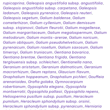
rupicaprina
,
Galeopsis angustifolia
subsp.
angustifolia
,
Galeopsis angustifolia
subsp.
carpetana
,
Galeopsis
ladanum
,
Galeopsis pyrenaica
,
Galeopsis reuteri
,
Galeopsis segetum
,
Galium baldense
,
Galium
cometerhizon
,
Galium cyllenium
,
Galium demissum
subsp.
stojanovii
,
Galium fleurotii
,
Galium magellense
,
Galium margaritaceum
,
Galium megalospermum
,
Galium
meliodorum
,
Galium montis-arerae
,
Galium noricum
,
Galium obliquum
,
Galium pseudohelveticum
,
Galium
pyrenaicum
,
Galium rosellum
,
Galium saxosum
,
Galium
timeroyi
,
Galium truniacum
,
Gentiana bavarica
,
Gentiana brentae
,
Gentiana frigida
,
Gentiana
terglouensis
subsp.
schleicheri
,
Gentianella nana
,
Geranium aristatum
,
Geranium dalmaticum
,
Geranium
macrorrhizum
,
Geum reptans
,
Glaucium flavum
,
Gnaphalium hoppeanum
,
Gnaphalium pichleri
,
Gouffeia
arenarioides
,
Grafia golaka
,
Gymnocarpium
robertianum
,
Gypsophila elegans
,
Gypsophila
montserratii
,
Gypsophila pallasii
,
Gypsophila repens
,
Heliosperma pusillum subsp. pusillum
,
Heracleum
pumilum
,
Heracleum sphondylium
subsp.
orsinii
,
Heracleum sphondylium
subsp.
pyrenaicum
,
Herniaria