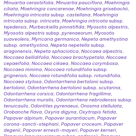
Minuartia cerastiifolia
,
Minuartia pauciflora
,
Moehringia
ciliata
,
Moehringia concarenae
,
Moehringia grisebachii
,
Moehringia intricata
subsp.
castellana
,
Moehringia
intricata
subsp.
intricata
,
Moehringia intricata
subsp.
tejedensis
,
Murbeckiella pinnatifida
,
Myosotis alpestris
,
Myosotis alpestris
subsp.
pyrenaeorum
,
Myosotis
suaveolens
,
Myricaria germanica
,
Nepeta amethystina
subsp.
amethystina
,
Nepeta nepetella
subsp.
aragonensis
,
Nepeta sphaciotica
,
Noccaea alpestris
,
Noccaea bellidifolia
,
Noccaea brachypetala
,
Noccaea
cepaeifolia
,
Noccaea cikaea
,
Noccaea corymbosa
,
Noccaea minima
,
Noccaea rotundifolia
subsp.
grignensis
,
Noccaea rotundifolia
subsp.
rotundifolia
,
Noccaea stylosa
,
Odontarrhena bertolonii
subsp.
bertolonii
,
Odontarrhena bertolonii
subsp.
scutarina
,
Odontarrhena corsica
,
Odontarrhena fragillima
,
Odontarrhena muralis
,
Odontarrhena nebrodensis
subsp.
tenuicaulis
,
Odontites pyrenaeus
,
Onosma stellulata
,
Orobanche flava
,
Oxyria digyna
,
Oxytropis fetida
,
Papaver alpinum
,
Papaver aurantiacum
,
Papaver
corona-sancti-stephani
,
Papaver croceum
,
Papaver
degenii
,
Papaver ernesti-mayeri
,
Papaver kerneri
,