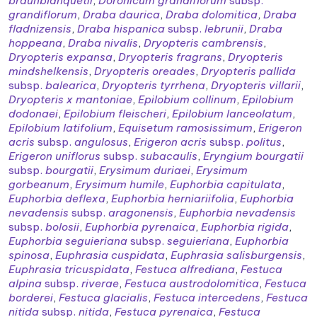
braunblanquetii
,
Doronicum grandiflorum
subsp.
grandiflorum
,
Draba daurica
,
Draba dolomitica
,
Draba
fladnizensis
,
Draba hispanica
subsp.
lebrunii
,
Draba
hoppeana
,
Draba nivalis
,
Dryopteris cambrensis
,
Dryopteris expansa
,
Dryopteris fragrans
,
Dryopteris
mindshelkensis
,
Dryopteris oreades
,
Dryopteris pallida
subsp.
balearica
,
Dryopteris tyrrhena
,
Dryopteris villarii
,
Dryopteris x mantoniae
,
Epilobium collinum
,
Epilobium
dodonaei
,
Epilobium fleischeri
,
Epilobium lanceolatum
,
Epilobium latifolium
,
Equisetum ramosissimum
,
Erigeron
acris
subsp.
angulosus
,
Erigeron acris
subsp.
politus
,
Erigeron uniflorus
subsp.
subacaulis
,
Eryngium bourgatii
subsp.
bourgatii
,
Erysimum duriaei
,
Erysimum
gorbeanum
,
Erysimum humile
,
Euphorbia capitulata
,
Euphorbia deflexa
,
Euphorbia herniariifolia
,
Euphorbia
nevadensis
subsp.
aragonensis
,
Euphorbia nevadensis
subsp.
bolosii
,
Euphorbia pyrenaica
,
Euphorbia rigida
,
Euphorbia seguieriana
subsp.
seguieriana
,
Euphorbia
spinosa
,
Euphrasia cuspidata
,
Euphrasia salisburgensis
,
Euphrasia tricuspidata
,
Festuca alfrediana
,
Festuca
alpina
subsp.
riverae
,
Festuca austrodolomitica
,
Festuca
borderei
,
Festuca glacialis
,
Festuca intercedens
,
Festuca
nitida
subsp.
nitida
,
Festuca pyrenaica
,
Festuca