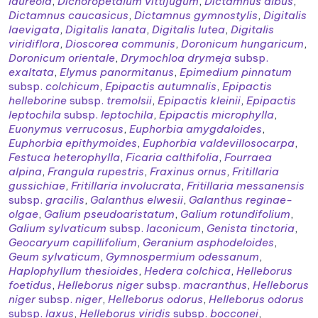
laureola
,
Dichoropetalum vittijugum
,
Dictamnus albus
,
Dictamnus caucasicus
,
Dictamnus gymnostylis
,
Digitalis
laevigata
,
Digitalis lanata
,
Digitalis lutea
,
Digitalis
viridiflora
,
Dioscorea communis
,
Doronicum hungaricum
,
Doronicum orientale
,
Drymochloa drymeja
subsp.
exaltata
,
Elymus panormitanus
,
Epimedium pinnatum
subsp.
colchicum
,
Epipactis autumnalis
,
Epipactis
helleborine
subsp.
tremolsii
,
Epipactis kleinii
,
Epipactis
leptochila
subsp.
leptochila
,
Epipactis microphylla
,
Euonymus verrucosus
,
Euphorbia amygdaloides
,
Euphorbia epithymoides
,
Euphorbia valdevillosocarpa
,
Festuca heterophylla
,
Ficaria calthifolia
,
Fourraea
alpina
,
Frangula rupestris
,
Fraxinus ornus
,
Fritillaria
gussichiae
,
Fritillaria involucrata
,
Fritillaria messanensis
subsp.
gracilis
,
Galanthus elwesii
,
Galanthus reginae-
olgae
,
Galium pseudoaristatum
,
Galium rotundifolium
,
Galium sylvaticum
subsp.
laconicum
,
Genista tinctoria
,
Geocaryum capillifolium
,
Geranium asphodeloides
,
Geum sylvaticum
,
Gymnospermium odessanum
,
Haplophyllum thesioides
,
Hedera colchica
,
Helleborus
foetidus
,
Helleborus niger
subsp.
macranthus
,
Helleborus
niger
subsp.
niger
,
Helleborus odorus
,
Helleborus odorus
subsp.
laxus
,
Helleborus viridis
subsp.
bocconei
,