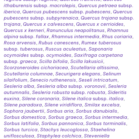
ithaburensis
subsp.
macrolepis
,
Quercus petraea
subsp.
iberica
,
Quercus pubescens
subsp.
pubescens
,
Quercus
pubescens
subsp.
subpyrenaica
,
Quercus trojana
subsp.
trojana
,
Quercus x calvescens
,
Quercus x cerrioides
,
Quercus x kerneri
,
Ranunculus neapolitanus
,
Rhamnus
alpina
subsp.
fallax
,
Rhamnus intermedia
,
Rhus coriaria
,
Rosa arvensis
,
Rubus canescens
,
Rumex tuberosus
subsp.
tuberosus
,
Ruscus aculeatus
,
Saponaria
ocymoides
subsp.
ocymoides
,
Saxifraga carpetana
subsp.
graeca
,
Scilla bifolia
,
Scilla lakusicii
,
Scorzoneroides cichoriacea
,
Scutellaria altissima
,
Scutellaria columnae
,
Securigera elegans
,
Selinum
silaifolium
,
Senecio ruthenensis
,
Seseli intricatum
,
Sesleria alba
,
Sesleria alba
subsp.
voronovii
,
Sesleria
autumnalis
,
Sesleria robusta
subsp.
robusta
,
Sideritis
euxina
,
Silene coronaria
,
Silene italica
subsp.
italica
,
Silene paradoxa
,
Silene viridiflora
,
Smilax excelsa
,
Sophora jaubertii
,
Sorbus aria
,
Sorbus danubialis
,
Sorbus domestica
,
Sorbus graeca
,
Sorbus intermedia
,
Sorbus latifolia
,
Sorbus pannonica
,
Sorbus torminalis
,
Sorbus turcica
,
Stachys leucoglossa
,
Staehelina
uniflosculosa
,
Staphylea colchica
,
Steveniella