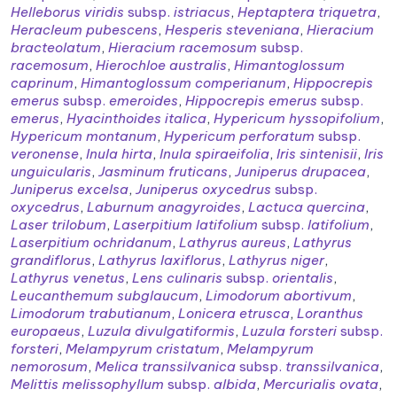
Helleborus viridis
subsp.
istriacus
,
Heptaptera triquetra
,
Heracleum pubescens
,
Hesperis steveniana
,
Hieracium
bracteolatum
,
Hieracium racemosum
subsp.
racemosum
,
Hierochloe australis
,
Himantoglossum
caprinum
,
Himantoglossum comperianum
,
Hippocrepis
emerus
subsp.
emeroides
,
Hippocrepis emerus
subsp.
emerus
,
Hyacinthoides italica
,
Hypericum hyssopifolium
,
Hypericum montanum
,
Hypericum perforatum
subsp.
veronense
,
Inula hirta
,
Inula spiraeifolia
,
Iris sintenisii
,
Iris
unguicularis
,
Jasminum fruticans
,
Juniperus drupacea
,
Juniperus excelsa
,
Juniperus oxycedrus
subsp.
oxycedrus
,
Laburnum anagyroides
,
Lactuca quercina
,
Laser trilobum
,
Laserpitium latifolium
subsp.
latifolium
,
Laserpitium ochridanum
,
Lathyrus aureus
,
Lathyrus
grandiflorus
,
Lathyrus laxiflorus
,
Lathyrus niger
,
Lathyrus venetus
,
Lens culinaris
subsp.
orientalis
,
Leucanthemum subglaucum
,
Limodorum abortivum
,
Limodorum trabutianum
,
Lonicera etrusca
,
Loranthus
europaeus
,
Luzula divulgatiformis
,
Luzula forsteri
subsp.
forsteri
,
Melampyrum cristatum
,
Melampyrum
nemorosum
,
Melica transsilvanica
subsp.
transsilvanica
,
Melittis melissophyllum
subsp.
albida
,
Mercurialis ovata
,