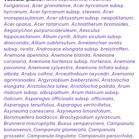
hungaricus
,
Acer granatense
,
Acer hyrcanum
subsp.
hyrcanum
,
Acer hyrcanum
subsp.
stevenii
,
Acer
monspessulanum
,
Acer obtusatum
subsp.
neapolitanum
,
Acer opalus
,
Acer tataricum
,
Achnatherum bromoides
,
Aegonychon purpurocaeruleum
,
Aesculus
hippocastanum
,
Allium cyrilli
,
Allium siculum
subsp.
dioscoridis
,
Allium subhirsutum
,
Amelanchier ovalis
subsp.
ovalis
,
Androsace elongata
subsp.
breistrofferi
,
Anemone apennina
,
Anemone blanda
,
Anemone
coronaria
,
Anemone hortensis
subsp.
hortensis
,
Anemone
pavonina
,
Anemone sylvestris
,
Anemone trifolia
subsp.
albida
,
Arabis collina
,
Arceuthobium oxycedri
,
Aremonia
agrimonoides
,
Argyrolobium biebersteinii
,
Aristolochia
elongata
,
Aristolochia lutea
,
Aristolochia pallida
,
Arum
italicum
subsp.
albispathum
,
Arum italicum
subsp.
italicum
,
Asparagus officinalis
subsp.
officinalis
,
Asparagus tenuifolius
,
Asparagus verticillatus
,
Asyneuma canescens
,
Asyneuma limonifolium
,
Bornmuellera baldaccii
,
Brachypodium sylvaticum
,
Brunnera macrophylla
,
Buxus sempervirens
,
Campanula
bononiensis
,
Campanula glomerata
,
Campanula
grossekii
,
Campanula lingulata
,
Campanula persicifolia
,