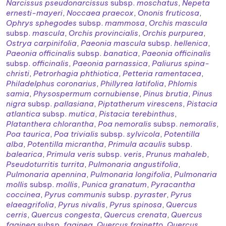
Narcissus pseudonarcissus
subsp.
moschatus
,
Nepeta
ernesti-mayeri
,
Noccaea praecox
,
Ononis fruticosa
,
Ophrys sphegodes
subsp.
mammosa
,
Orchis mascula
subsp.
mascula
,
Orchis provincialis
,
Orchis purpurea
,
Ostrya carpinifolia
,
Paeonia mascula
subsp.
hellenica
,
Paeonia officinalis
subsp.
banatica
,
Paeonia officinalis
subsp.
officinalis
,
Paeonia parnassica
,
Paliurus spina-
christi
,
Petrorhagia phthiotica
,
Petteria ramentacea
,
Philadelphus coronarius
,
Phillyrea latifolia
,
Phlomis
samia
,
Physospermum cornubiense
,
Pinus brutia
,
Pinus
nigra
subsp.
pallasiana
,
Piptatherum virescens
,
Pistacia
atlantica
subsp.
mutica
,
Pistacia terebinthus
,
Platanthera chlorantha
,
Poa nemoralis
subsp.
nemoralis
,
Poa taurica
,
Poa trivialis
subsp.
sylvicola
,
Potentilla
alba
,
Potentilla micrantha
,
Primula acaulis
subsp.
balearica
,
Primula veris
subsp.
veris
,
Prunus mahaleb
,
Pseudoturritis turrita
,
Pulmonaria angustifolia
,
Pulmonaria apennina
,
Pulmonaria longifolia
,
Pulmonaria
mollis
subsp.
mollis
,
Punica granatum
,
Pyracantha
coccinea
,
Pyrus communis
subsp.
pyraster
,
Pyrus
elaeagrifolia
,
Pyrus nivalis
,
Pyrus spinosa
,
Quercus
cerris
,
Quercus congesta
,
Quercus crenata
,
Quercus
faginea
subsp.
faginea
,
Quercus frainetto
,
Quercus