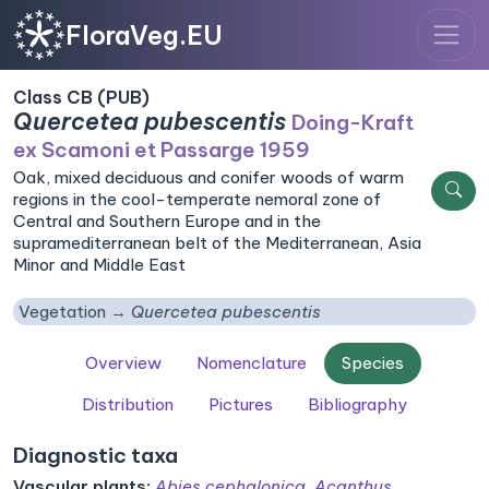
FloraVeg.EU
Class CB (PUB)
Quercetea pubescentis
Doing-Kraft
ex Scamoni et Passarge 1959
Oak, mixed deciduous and conifer woods of warm
regions in the cool-temperate nemoral zone of
Central and Southern Europe and in the
supramediterranean belt of the Mediterranean, Asia
Minor and Middle East
Vegetation
Quercetea pubescentis
Overview
Nomenclature
Species
Distribution
Pictures
Bibliography
Diagnostic taxa
Vascular plants:
Abies cephalonica
,
Acanthus