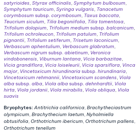
satyrioides
,
Styrax officinalis
,
Symphytum bulbosum
,
Symphytum tauricum
,
Syringa vulgaris
,
Tanacetum
corymbosum
subsp.
corymbosum
,
Taxus baccata
,
Teucrium siculum
,
Tilia begoniifolia
,
Tilia tomentosa
,
Trifolium dolopium
,
Trifolium medium
subsp.
balcanicum
,
Trifolium ochroleucon
,
Trifolium patulum
,
Trifolium
pignantii
,
Trifolium setiferum
,
Trisetum laconicum
,
Verbascum aphentulium
,
Verbascum glabratum
,
Verbascum nigrum
subsp.
abietinum
,
Veronica
vindobonensis
,
Viburnum lantana
,
Vicia barbazitae
,
Vicia grandiflora
,
Vicia loiseleurii
,
Vicia sparsiflora
,
Vinca
major
,
Vincetoxicum hirundinaria
subsp.
hirundinaria
,
Vincetoxicum rehmannii
,
Vincetoxicum scandens
,
Viola
alba
subsp.
alba
,
Viola alba
subsp.
dehnhardtii
,
Viola
hirta
,
Viola jordanii
,
Viola mirabilis
,
Viola obliqua
,
Viola
suavis
Bryophytes:
Antitrichia californica
,
Brachytheciastrum
olympicum
,
Brachythecium laetum
,
Nyholmiella
obtusifolia
,
Orthotrichum ibericum
,
Orthotrichum pallens
,
Orthotrichum tenellum