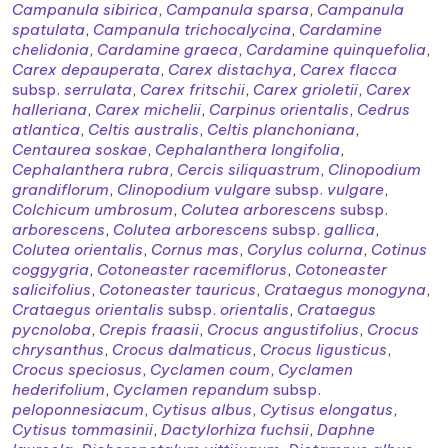
Campanula sibirica
,
Campanula sparsa
,
Campanula
spatulata
,
Campanula trichocalycina
,
Cardamine
chelidonia
,
Cardamine graeca
,
Cardamine quinquefolia
,
Carex depauperata
,
Carex distachya
,
Carex flacca
subsp.
serrulata
,
Carex fritschii
,
Carex grioletii
,
Carex
halleriana
,
Carex michelii
,
Carpinus orientalis
,
Cedrus
atlantica
,
Celtis australis
,
Celtis planchoniana
,
Centaurea soskae
,
Cephalanthera longifolia
,
Cephalanthera rubra
,
Cercis siliquastrum
,
Clinopodium
grandiflorum
,
Clinopodium vulgare
subsp.
vulgare
,
Colchicum umbrosum
,
Colutea arborescens
subsp.
arborescens
,
Colutea arborescens
subsp.
gallica
,
Colutea orientalis
,
Cornus mas
,
Corylus colurna
,
Cotinus
coggygria
,
Cotoneaster racemiflorus
,
Cotoneaster
salicifolius
,
Cotoneaster tauricus
,
Crataegus monogyna
,
Crataegus orientalis
subsp.
orientalis
,
Crataegus
pycnoloba
,
Crepis fraasii
,
Crocus angustifolius
,
Crocus
chrysanthus
,
Crocus dalmaticus
,
Crocus ligusticus
,
Crocus speciosus
,
Cyclamen coum
,
Cyclamen
hederifolium
,
Cyclamen repandum
subsp.
peloponnesiacum
,
Cytisus albus
,
Cytisus elongatus
,
Cytisus tommasinii
,
Dactylorhiza fuchsii
,
Daphne