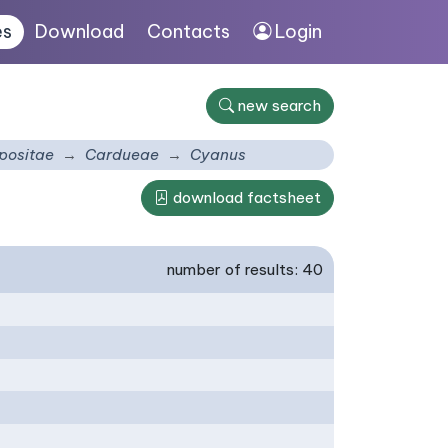
es
Download
Contacts
Login
new search
ositae
Cardueae
Cyanus
download factsheet
number of results: 40