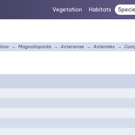
Vegetation
Habitats
Speci
tina
Magnoliopsida
Asteranae
Asterales
Comp